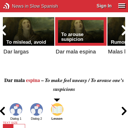
Sign In
News in Slow Spanish
To arouse
suspicion
To mislead, avoid
Rumor 
Dar largas
Dar mala espina
Malas l
Dar mala
espina
–
To make feel uneasy / To arouse one’s
suspicions
Dialog 1
Dialog 2
Lesson
TEXT SIZE