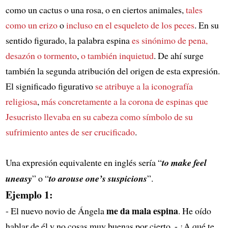
como un cactus o una rosa, o en ciertos animales,
tales
como un erizo
o
incluso en el esqueleto de los peces
. En su
sentido figurado, la palabra espina
es sinónimo de pena,
desazón o tormento
,
o también inquietud
. De ahí surge
también la segunda atribución del origen de esta expresión.
El significado figurativo
se atribuye a la iconografía
religiosa
,
más concretamente a la corona de espinas
que
Jesucristo llevaba en su cabeza
como símbolo de su
sufrimiento
antes de ser crucificado
.
Una expresión equivalente en inglés sería “
to make feel
uneasy
” o “
to arouse one’s suspicions
”.
Ejemplo 1:
me da mala espina
- El nuevo novio de Ángela
. He oído
hablar de él y no cosas muy buenas por cierto. - ¿A qué te