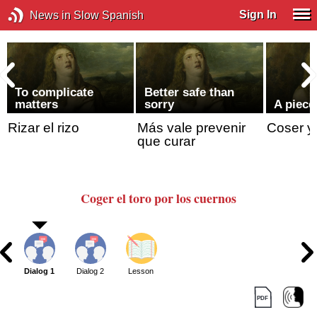
Sign In
News in Slow Spanish
To complicate
Better safe than
matters
sorry
A piece
Rizar el rizo
Más vale prevenir
Coser y
que curar
Coger el toro
por los cuernos
Dialog 1
Dialog 2
Lesson