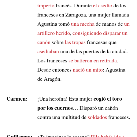
imperio
francés. Durante
el asedio
de los
franceses en Zaragoza, una mujer llamada
Agustina tomó
una mecha
de manos de
un
artillero herido
,
consiguiendo disparar un
cañón
sobre
las tropas
francesas que
asediaban
una de las puertas de la ciudad.
Los franceses
se batieron en retirada
.
Desde entonces
nació un mito
: Agustina
de Aragón.
Carmen:
cogió el toro
¡Una heroína! Esta mujer
por los cuernos
… Disparó un cañón
contra una multitud de
soldados
franceses.
Guillermo:
¿Te imaginas la escena?
Ella había ido a