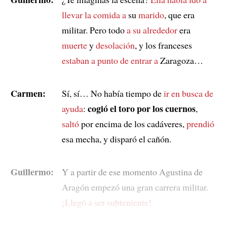
llevar la comida a
su
marido
, que era
militar. Pero todo
a su alrededor
era
muerte
y
desolación
, y los franceses
estaban a punto de entrar a
Zaragoza…
Carmen:
Sí, sí… No había tiempo de
ir en busca de
cogió el toro por los cuernos
ayuda
:
,
saltó
por encima de los cadáveres,
prendió
esa mecha, y disparó el cañón.
Guillermo:
Y a partir de ese momento Agustina de
Aragón empezó una gran carrera militar.
¡Llegó a ser subteniente!