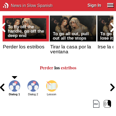
Sign In
News in Slow Spanish
To fly off the
handle, go off the
To go all out, pull
To go b
deep end
out all the stops
lose it
Perder los estribos
Tirar la casa por la
Irse la o
ventana
Perder
los
estribos
Dialog 1
Dialog 2
Lesson