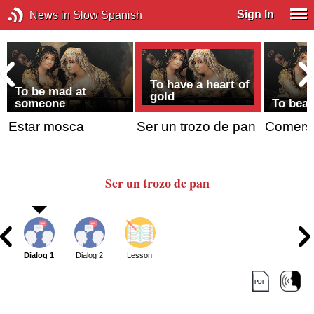
Sign In
News in Slow Spanish
To have a heart of
To be mad at
gold
someone
To beat
Estar mosca
Ser un trozo de pan
Comerse
Ser un trozo de pan
Dialog 1
Dialog 2
Lesson