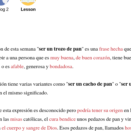
log 2
Lesson
ser un trozo de pan
n de esta semana "
" es una
frase hecha
que 
bir a una persona que es
muy buena
,
de buen corazón
, tiene bu
 o es
afable
, generosa y
bondadosa
.
ser un cacho de pan
ser 
ión tiene varias variantes como "
" o "
n el mismo significado.
e esta expresión es desconocido pero
podría tener su origen
en 
n las
misas
católicas, el
cura
bendice
unos pedazos de pan y vi
n
el cuerpo y sangre de Dios
. Esos pedazos de pan, llamados
ho