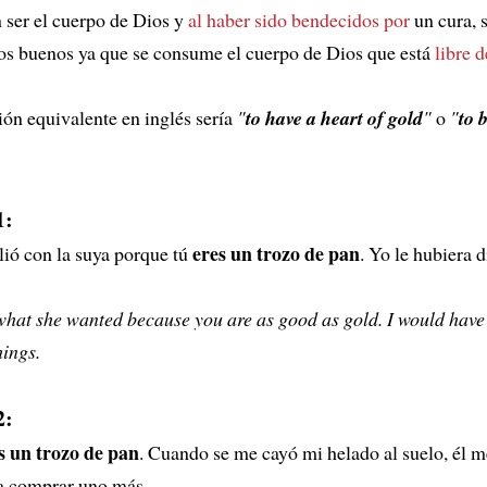
 ser el cuerpo de Dios y
al haber sido bendecidos por
un cura, 
os buenos ya que se consume el cuerpo de Dios que está
libre 
ón equivalente en inglés sería
"
to have a heart of gold
"
o
"
to 
1:
eres un trozo de pan
lió con la suya porque tú
. Yo le hubiera 
hat she wanted because you are as good as gold. I would have 
hings.
2:
s un trozo de pan
. Cuando se me cayó mi helado al suelo, él m
 a comprar uno más.