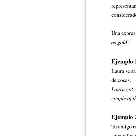
representan
considerad
Una expresi
as gold
"
.
Ejemplo 
Laura se sa
de cosas.
Laura got w
couple of t
Ejemplo 
e
Tu amigo
suyo y fue