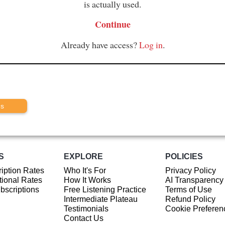
is actually used.
Continue
Already have access?
Log in
.
us
S
EXPLORE
POLICIES
iption Rates
Who It's For
Privacy Policy
ional Rates
How It Works
AI Transparency
ubscriptions
Free Listening Practice
Terms of Use
Intermediate Plateau
Refund Policy
Testimonials
Cookie Preferen
Contact Us