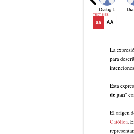
Dialog 1
Dia
TEXT SIZE
aa
AA
La expresió
para descri
intenciones
Esta expres
de pan
" co
El origen d
Católica
. E
representa