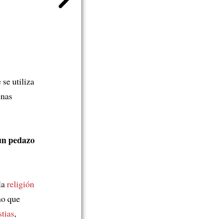
se utiliza
enas
un pedazo
la
religión
no que
stias
,