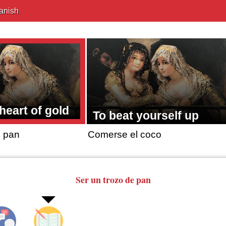
anish
heart of gold
To beat yourself up
e pan
Comerse el coco
Ser un trozo de pan