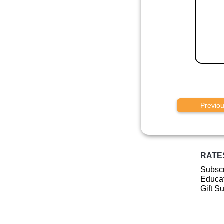
Previo
RATE
Subscr
Educat
Gift S