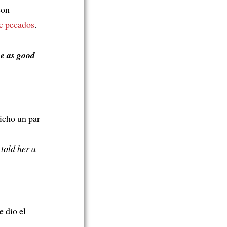
son
de pecados
.
be as good
dicho un par
told her a
e dio el