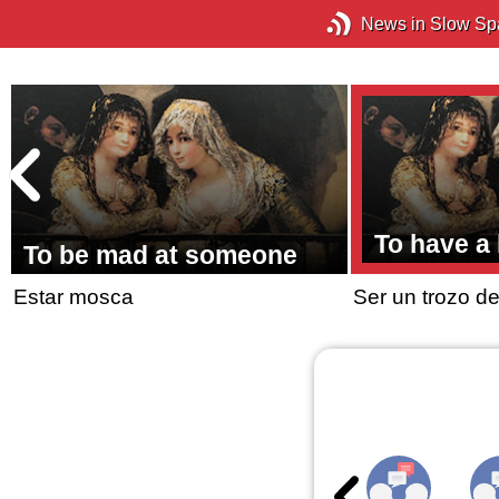
News in Slow Sp
To have a 
t
To be mad at someone
Estar mosca
Ser un trozo d