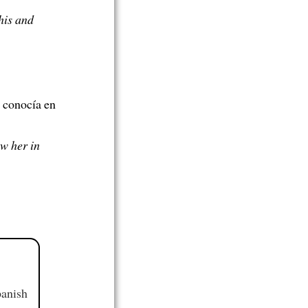
his and
 conocía en
w her in
panish