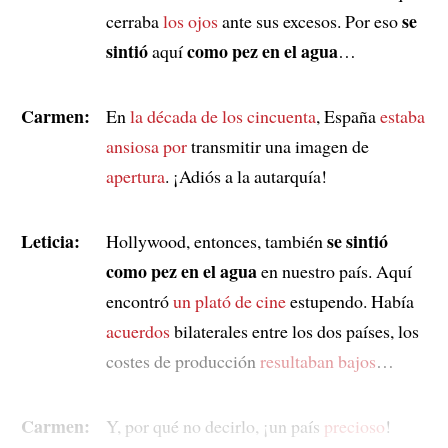
se
cerraba
los ojos
ante sus excesos. Por eso
sintió
como pez en el agua
aquí
…
Carmen:
En
la década de los cincuenta
, España
estaba
ansiosa por
transmitir una imagen de
apertura
. ¡Adiós a la autarquía!
Leticia:
se sintió
Hollywood, entonces, también
como pez en el agua
en nuestro país. Aquí
encontró
un plató de cine
estupendo. Había
acuerdos
bilaterales entre los dos países, los
costes de producción
resultaban bajos
…
Carmen:
Y, por qué no decirlo, ¡un país
precioso
!