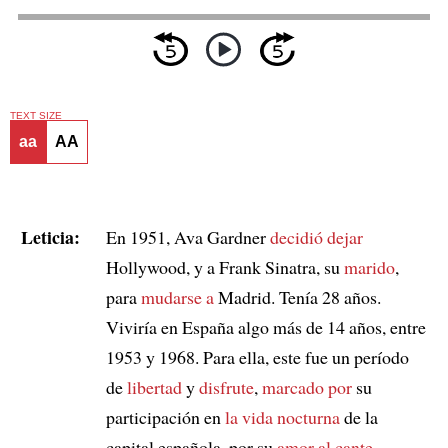
TEXT SIZE
aa
AA
Leticia:
En 1951, Ava Gardner
decidió dejar
Hollywood, y a Frank Sinatra, su
marido
,
para
mudarse a
Madrid. Tenía 28 años.
Viviría en España algo más de 14 años, entre
1953 y 1968. Para ella, este fue un período
de
libertad
y
disfrute
,
marcado por
su
participación en
la vida nocturna
de la
capital española, por su
amor al cante