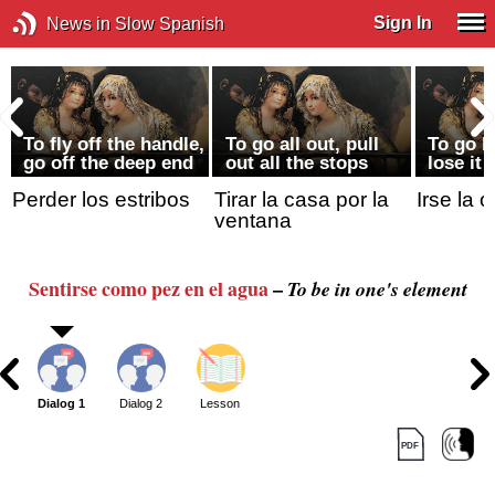
Sign In
News in Slow Spanish
To fly off the handle,
To go all out, pull
To go b
go off the deep end
out all the stops
lose it
Perder los estribos
Tirar la casa por la
Irse la o
ventana
Sentirse como pez en el agua
–
To be in one's element
Dialog 1
Dialog 2
Lesson