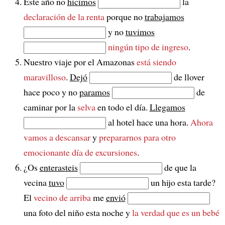
Este año no
hicimos
la
declaración de la renta
porque no
trabajamos
y no
tuvimos
ningún tipo de ingreso
.
Nuestro viaje por el Amazonas
está siendo
maravilloso
.
Dejó
de llover
hace poco y no
paramos
de
caminar por la
selva
en todo el día.
Llegamos
al hotel hace una hora.
Ahora
vamos a descansar
y
prepararnos para otro
emocionante día de excursiones
.
¿Os
enterasteis
de que la
vecina
tuvo
un hijo esta tarde?
El
vecino de arriba
me
envió
una foto del niño esta noche y
la verdad que es un bebé