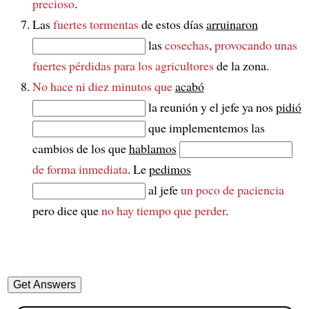
precioso
.
Las
fuertes tormentas
de estos días
arruinaron
las
cosechas
,
provocando unas
fuertes pérdidas para los agricultores
de la zona.
No hace ni diez minutos que
acabó
la reunión y el jefe ya nos
pidió
que implementemos las
cambios de los que
hablamos
de forma inmediata
. Le
pedimos
al jefe
un poco de paciencia
pero dice que
no hay tiempo que perder
.