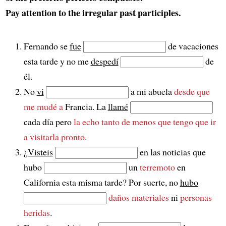
Pay attention to the irregular past participles.
Fernando se
fue
de vacaciones
esta tarde y no me
despedí
de
él.
No
vi
a mi abuela
desde que
me mudé a
Francia. La
llamé
cada día pero
la echo tanto de menos
que tengo que ir
a visitarla pronto
.
¿
Visteis
en las noticias que
hubo
un
terremoto
en
California esta misma tarde? Por suerte, no
hubo
daños materiales
ni
personas
heridas
.