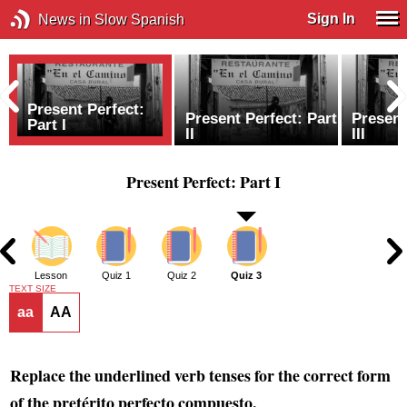
Sign In
News in Slow Spanish
Present Perfect:
Present Perfect: Part
Present
Part I
II
III
Present Perfect: Part I
2
Lesson
Quiz 1
Quiz 2
Quiz 3
TEXT SIZE
aa
AA
Replace the underlined verb tenses for the correct form
of the pretérito perfecto compuesto.