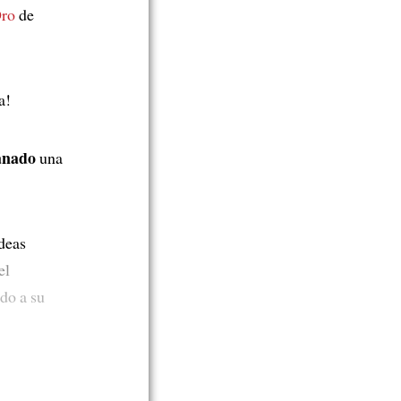
Oro
de
a!
anado
una
deas
el
do a su