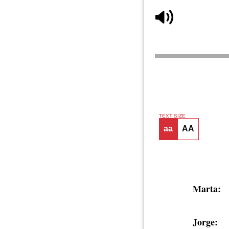
TEXT SIZE
aa
AA
Marta:
Jorge: