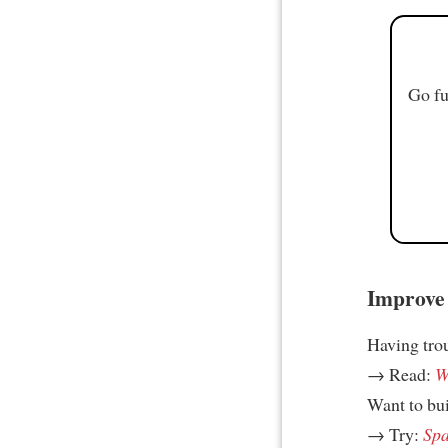
Go fu
Improve 
Having tro
→ Read:
W
Want to bui
→ Try:
Spa