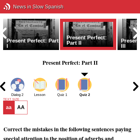
News in Slow Spanish
Present Perfect:
Present Perfect: Part
Present
Part II
I
III
Present Perfect: Part II
1
Dialog 2
Lesson
Quiz 1
Quiz 2
TEXT SIZE
aa
AA
Correct the mistakes in the following sentences paying
special attention to the position of adverbs and