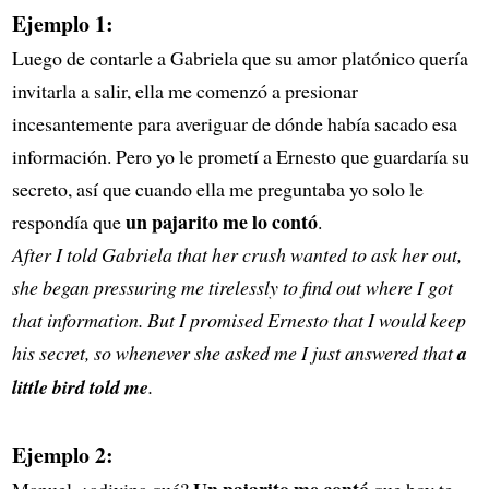
Ejemplo 1:
Luego de contarle a Gabriela que su amor platónico quería
invitarla a salir, ella me comenzó a presionar
incesantemente para averiguar de dónde había sacado esa
información. Pero yo le prometí a Ernesto que guardaría su
secreto, así que cuando ella me preguntaba yo solo le
un pajarito me lo contó
respondía que
.
After I told Gabriela that her crush wanted to ask her out,
she began pressuring me tirelessly to find out where I got
that information. But I promised Ernesto that I would keep
his secret, so whenever she asked me I just answered that
a
little bird told me
.
Ejemplo 2:
Un pajarito me contó
Manuel, ¿adivina qué?
que hoy te