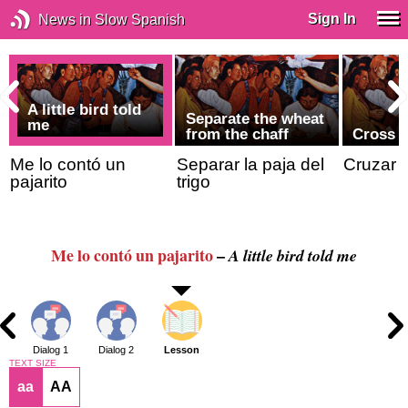
Sign In
News in Slow Spanish
A little bird told
Separate the wheat
me
from the chaff
Cross o
Me lo contó un
Separar la paja del
Cruzar 
pajarito
trigo
Me lo contó un pajarito
–
A little bird told me
Dialog 1
Dialog 2
Lesson
TEXT SIZE
aa
AA