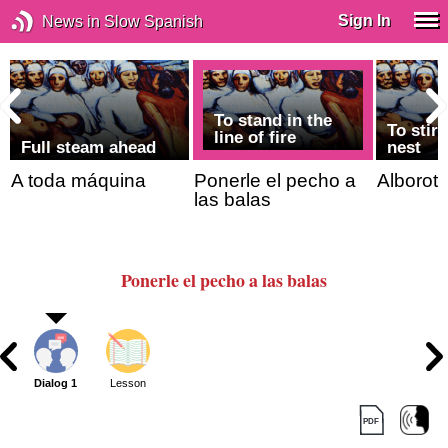
Sign In
News in Slow Spanish
To stand in the
To stir 
line of fire
Full steam ahead
nest
A toda máquina
Ponerle el pecho a
Alborota
las balas
Ponerle el pecho a las balas
Dialog 1
Lesson