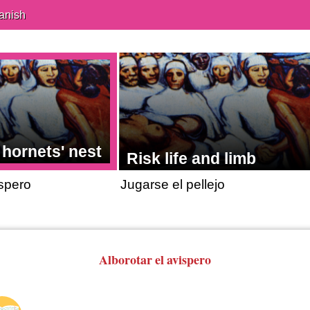
anish
e hornets' nest
Risk life and limb
ispero
Jugarse el pellejo
Alborotar el avispero