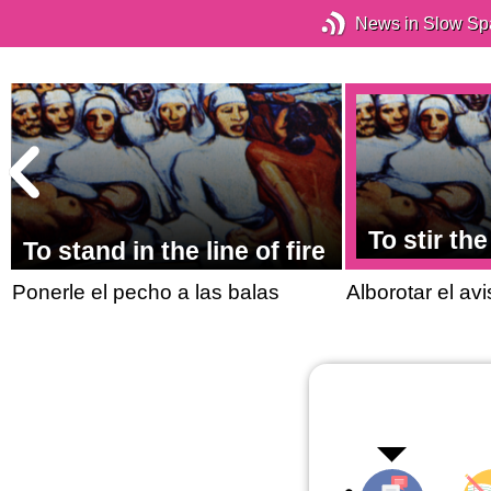
News in Slow Sp
To stir th
To stand in the line of fire
Ponerle el pecho a las balas
Alborotar el av