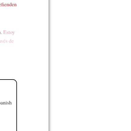
efienden
a.
Estoy
avés de
panish