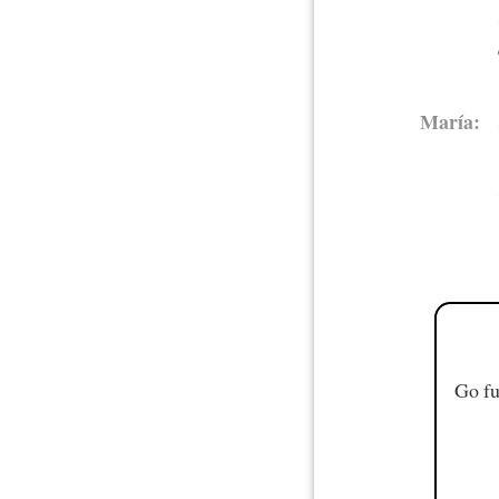
María:
Go fu