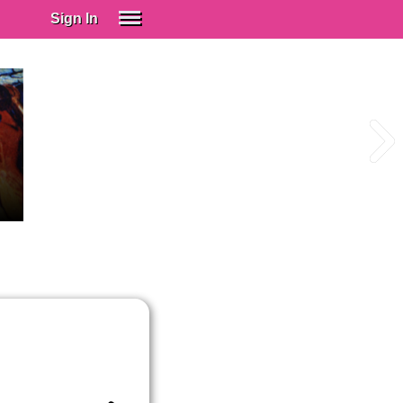
Sign In
SIGN IN
Spanish (Spain)
Spanish (Latino)
SUBSCRIBE
EDUCATIONAL LICENSES
GIFT CARDS
OTHER LANGUAGES
ABOUT US
ADJUST COLORS