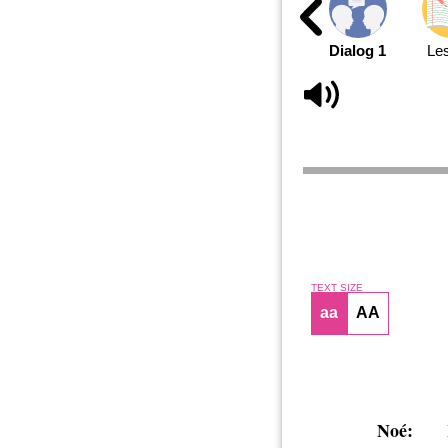
Dialog 1
Le
TEXT SIZE
aa
AA
Noé: