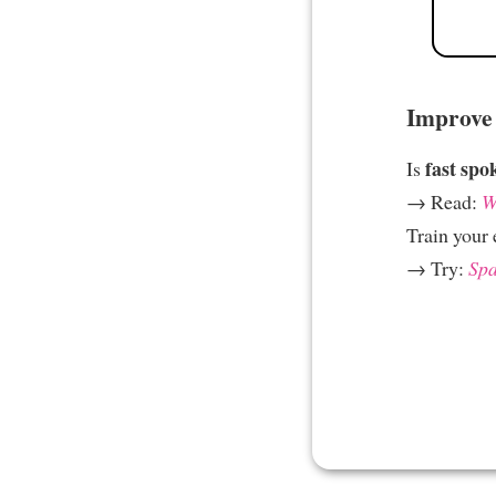
Improve 
fast spo
Is
→ Read:
W
Train your 
→ Try:
Spa