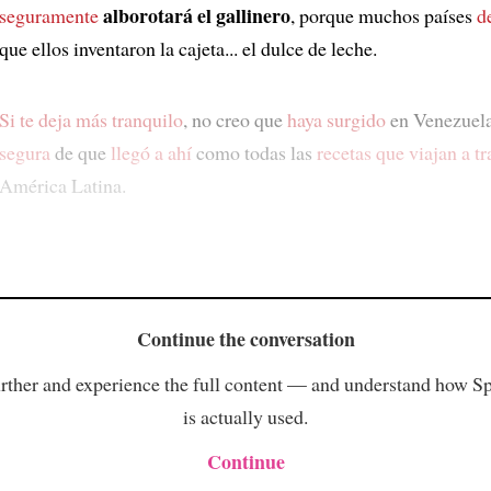
alborotará el gallinero
seguramente
, porque muchos países
d
que ellos inventaron la cajeta... el dulce de leche.
Si te deja más tranquilo
, no creo que
haya surgido
en Venezuel
segura
de que
llegó a ahí
como todas las
recetas que viajan a tr
América Latina.
Continue the conversation
rther and experience the full content — and understand how S
is actually used.
Continue