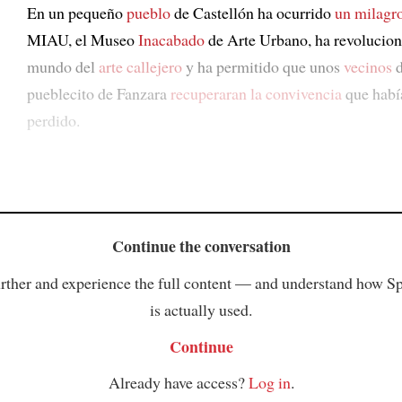
En un pequeño
pueblo
de Castellón ha ocurrido
un milagr
MIAU, el Museo
Inacabado
de Arte Urbano, ha revolucion
mundo del
arte callejero
y ha permitido que unos
vecinos
d
pueblecito de Fanzara
recuperaran
la convivencia
que habí
perdido.
Continue the conversation
rther and experience the full content — and understand how S
is actually used.
Continue
Already have access?
Log in
.