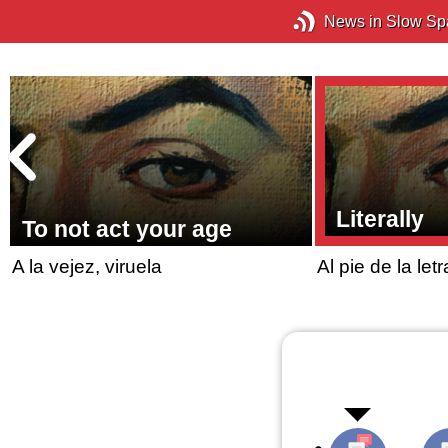
News in Slow Sp
Literally
To not act your age
A la vejez, viruela
Al pie de la letr