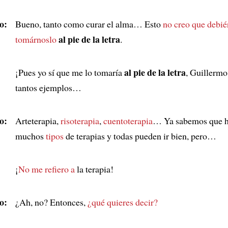
o:
Bueno, tanto como curar el alma… Esto
no creo que debi
al pie de la letra
tomárnoslo
.
al pie de la letra
¡Pues yo sí que me lo tomaría
, Guillermo
tantos ejemplos…
o:
Arteterapia,
risoterapia
,
cuentoterapia
… Ya sabemos que 
muchos
tipos
de terapias y todas pueden ir bien, pero…
¡
No me refiero a
la terapia!
o:
¿Ah, no? Entonces,
¿qué quieres decir?