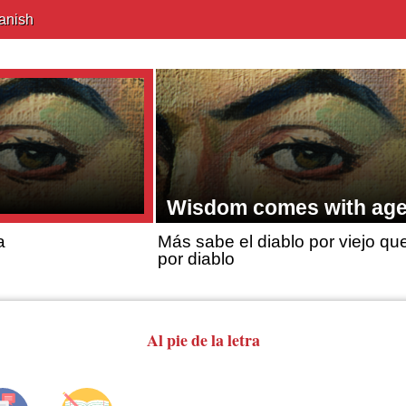
anish
Wisdom comes with ag
a
Más sabe el diablo por viejo qu
por diablo
Al pie de la letra