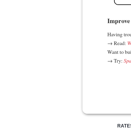
Improve 
Having tro
→ Read:
W
Want to bui
→ Try:
Spa
RATE