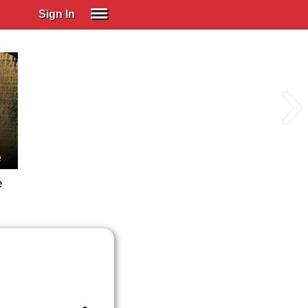
Sign In
SIGN IN
Spanish (Spain)
Spanish (Latino)
SUBSCRIBE
EDUCATIONAL LICENSES
e
GIFT CARDS
e
OTHER LANGUAGES
ABOUT US
ADJUST COLORS