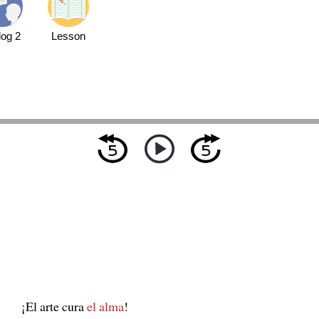
log 2
Lesson
¡El arte cura
el alma
!