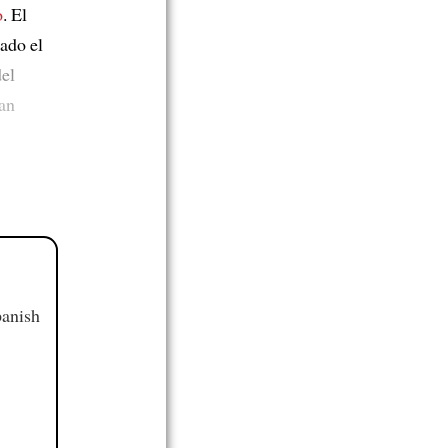
o
. El
ado el
el
an
panish