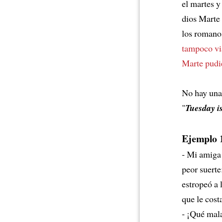
el martes y
dios Marte
los roman
tampoco vi
Marte pudie
No hay una 
"
Tuesday i
Ejemplo 
- Mi amiga
peor suerte
estropeó a 
que le cos
- ¡Qué mala