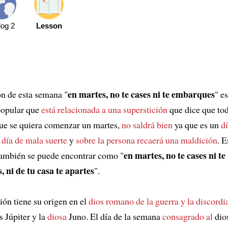
log 2
Lesson
en martes, no te cases ni te embarques
n de esta semana "
" e
popular que
está relacionada a una superstición
que dice que to
que se quiera comenzar un martes,
no saldrá bien
ya que es un
d
 día de mala suerte
y
sobre la persona recaerá una maldición
. E
en martes, no te cases ni te
también se puede encontrar como "
 ni de tu casa te apartes
".
ión tiene su origen en el
dios romano de la guerra y la discordi
s Júpiter y la
diosa
Juno. El día de la semana
consagrado al
dio