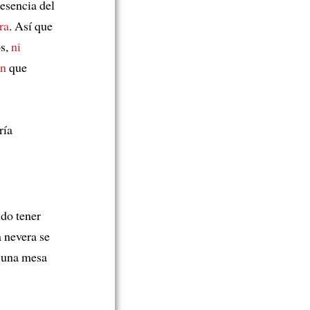
resencia del
ra
. Así que
os,
ni
ón
que
ría
do tener
a nevera se
y una mesa