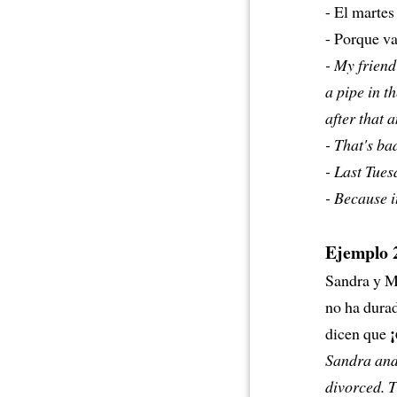
- El martes
- Porque va
- My friend
a pipe in t
after that 
- That's ba
- Last Tue
- Because i
Ejemplo 
Sandra y M
no ha durad
¡
dicen que
Sandra and
divorced. 