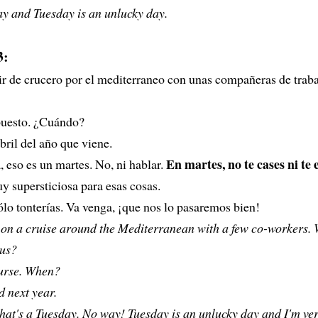
y and Tuesday is an unlucky day.
3:
ir de crucero por el mediterraneo con unas compañeras de traba
upuesto. ¿Cuándo?
abril del año que viene.
En martes, no te cases ni t
, eso es un martes. No, ni hablar.
y supersticiosa para esas cosas.
ólo tonterías. Va venga, ¡que nos lo pasaremos bien!
g on a cruise around the Mediterranean with a few co-workers.
 us?
ourse. When?
d next year.
that's a Tuesday. No way! Tuesday is an unlucky day and I'm ve