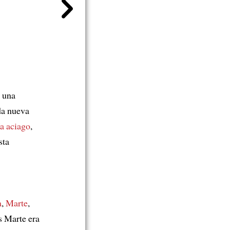
s una
da nueva
ía aciago
,
sta
a
,
Marte
,
s Marte era