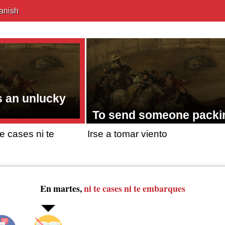
anish
s an unlucky
To send someone packi
e cases ni te
Irse a tomar viento
En martes,
ni te cases
ni te embarques