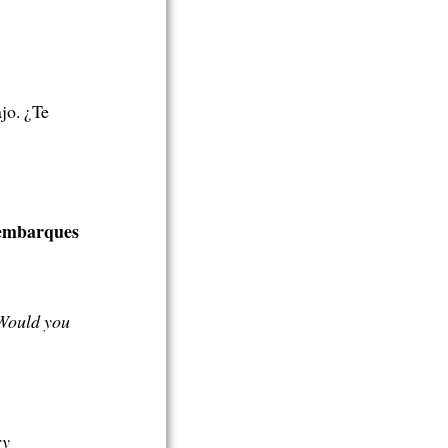
jo. ¿Te
e embarques
 Would you
ry