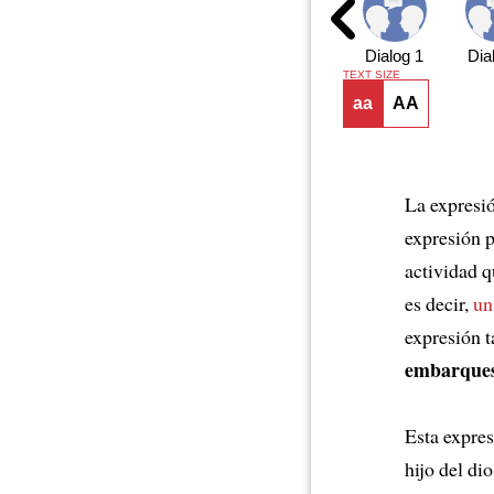
Dialog 1
Dia
TEXT SIZE
aa
AA
La expresió
expresión 
actividad 
es decir,
un
expresión 
embarques,
Esta expres
hijo del dio