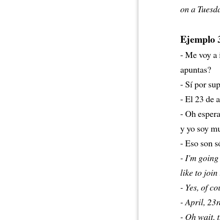
on a Tuesda
Ejemplo 
- Me voy a 
apuntas?
- Sí por s
- El 23 de 
- Oh espera
y yo soy mu
- Eso son s
- I'm goin
like to join
- Yes, of c
- April, 23r
- Oh wait, 