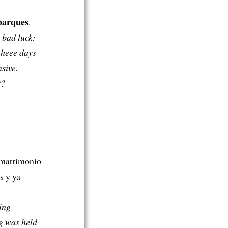
mbarques
.
 bad luck:
theee days
sive.
t?
 matrimonio
s y ya
ing
g was held