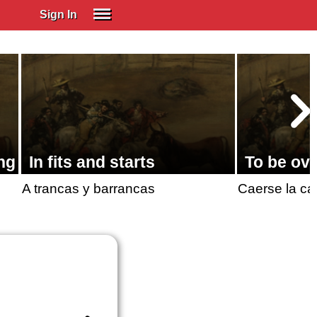
Sign In
SIGN IN
Spanish (Spain)
Spanish (Latino)
SUBSCRIBE
EDUCATIONAL LICENSES
ng
In fits and starts
To be ov
GIFT CARDS
A trancas y barrancas
Caerse la c
OTHER LANGUAGES
ABOUT US
ADJUST COLORS