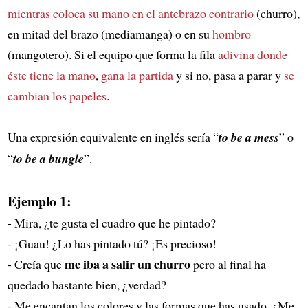
mientras coloca su mano en el antebrazo contrario
(churro),
en mitad del brazo (mediamanga) o en su
hombro
(mangotero). Si el equipo que forma la fila
adivina donde
éste tiene la mano
,
gana la partida
y si no, pasa a parar y
se
cambian los papeles
.
Una expresión equivalente en inglés sería “
to be a mess
” o
“
to be a bungle
”.
Ejemplo 1:
- Mira, ¿te gusta el cuadro que he pintado?
- ¡Guau! ¿Lo has pintado tú? ¡Es precioso!
me iba a salir un churro
- Creía que
pero al final ha
quedado bastante bien, ¿verdad?
- Me encantan los colores y las formas que has usado. ¿Me