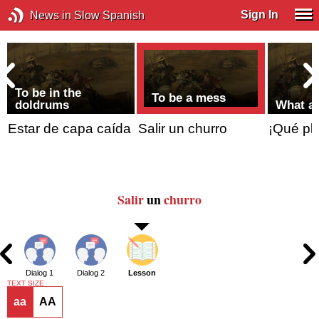
Sign In
News in Slow Spanish
To be in the
To be a mess
doldrums
What a 
Estar de capa caída
Salir un churro
¡Qué pl
Salir
un
churro
Dialog 1
Dialog 2
Lesson
TEXT SIZE
aa
AA