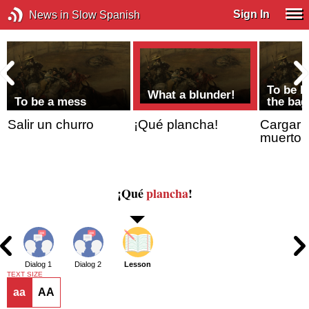
Sign In
News in Slow Spanish
To be l
What a blunder!
To be a mess
the bag
a
Salir un churro
¡Qué plancha!
Cargar 
muerto
¡Qué
plancha
!
Dialog 1
Dialog 2
Lesson
TEXT SIZE
aa
AA