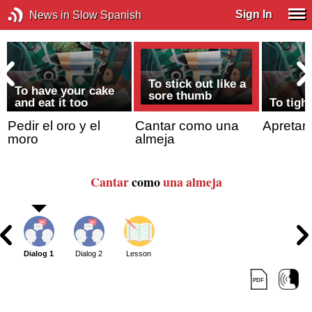
Sign In
News in Slow Spanish
To stick out like a
To have your cake
sore thumb
and eat it too
To tigh
Pedir el oro y el
Cantar como una
Apretars
moro
almeja
Cantar
como
una almeja
Dialog 1
Dialog 2
Lesson