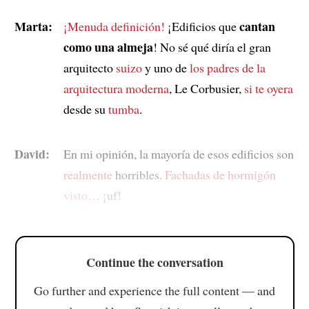
Marta:
cantan
¡Menuda definición!
¡Edificios que
como una almeja
! No sé qué diría el gran
arquitecto
suizo
y uno de
los padres de la
arquitectura moderna
, Le Corbusier,
si te oyera
desde su
tumba
.
David:
En mi opinión, la mayoría de esos edificios son
realmente
horribles.
Fachadas de hormigón
visto
… ¡uf!
Continue the conversation
Go further and experience the full content — and