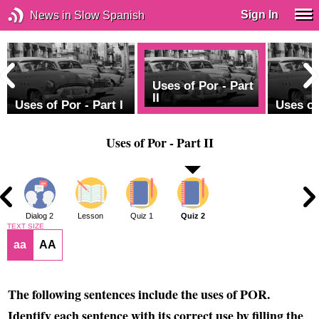
Sign In
News in Slow Spanish
Uses of Por - Part
II
Uses of Por - Part I
Uses of
Uses of Por - Part II
1
Dialog 2
Lesson
Quiz 1
Quiz 2
TEXT SIZE
aa
AA
The following sentences include the uses of POR.
Identify each sentence with its correct use by filling the