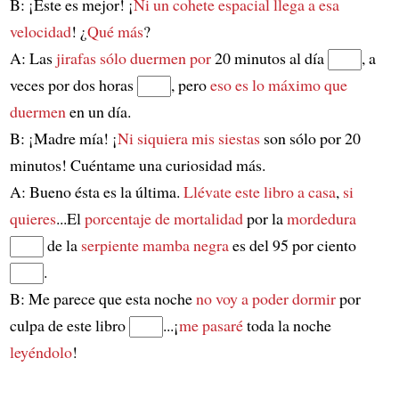
B: ¡Este es mejor! ¡
Ni un cohete espacial
llega a esa
velocidad
! ¿
Qué más
?
A: Las
jirafas
sólo duermen por
20 minutos al día
, a
veces por dos horas
, pero
eso es lo máximo que
duermen
en un día.
B: ¡Madre mía! ¡
Ni siquiera mis siestas
son sólo por 20
minutos! Cuéntame una curiosidad más.
A: Bueno ésta es la última.
Llévate este libro a casa
,
si
quieres
...El
porcentaje de mortalidad
por la
mordedura
de la
serpiente mamba negra
es del 95 por ciento
.
B: Me parece que esta noche
no voy a poder dormir
por
culpa de este libro
...¡
me pasaré
toda la noche
leyéndolo
!