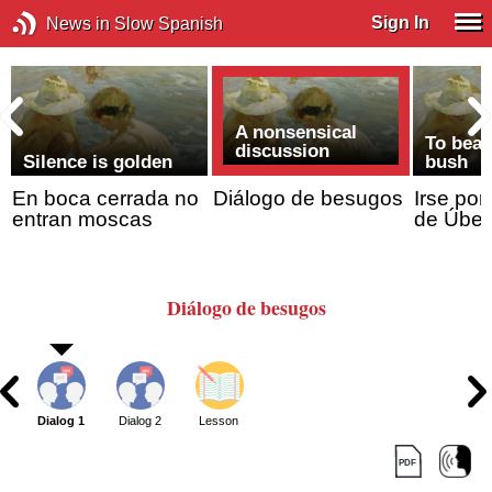
Sign In
News in Slow Spanish
A nonsensical
To beat
discussion
Silence is golden
bush
En boca cerrada no
Diálogo de besugos
Irse por
entran moscas
de Úbe
Diálogo de besugos
Dialog 1
Dialog 2
Lesson