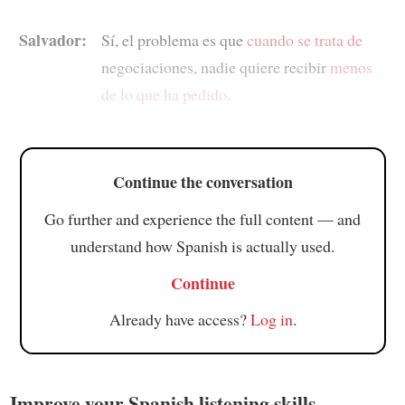
Salvador:
Sí, el problema es que
cuando se trata de
negociaciones, nadie quiere recibir
menos
de lo que ha pedido
.
Continue the conversation
Go further and experience the full content — and
understand how Spanish is actually used.
Continue
Already have access?
Log in
.
Improve your Spanish listening skills