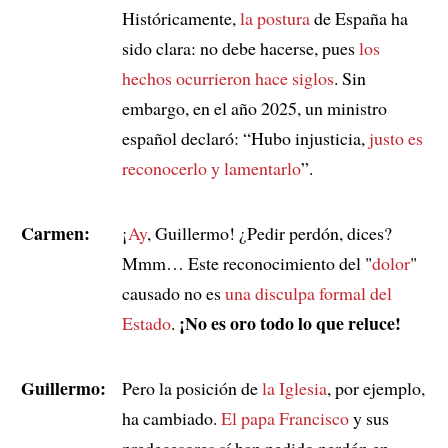
Históricamente,
la postura
de España ha
sido clara: no debe hacerse, pues
los
hechos ocurrieron hace siglos
. Sin
embargo, en el año 2025, un ministro
español declaró: “Hubo injusticia,
justo es
reconocerlo y lamentarlo
”.
Carmen:
¡
Ay
, Guillermo! ¿Pedir perdón, dices?
Mmm… Este reconocimiento del "
dolor
"
causado no es
una disculpa formal del
¡No es oro todo lo que reluce!
Estado
.
Guillermo:
Pero la posición de
la Iglesia
, por ejemplo,
ha cambiado.
El papa Francisco
y sus
predecesores sí han pedido perdón en