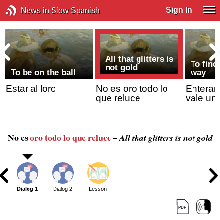
Sign In
News in Slow Spanish
All that glitters is
,
To find
not gold
To be on the ball
way
Estar al loro
No es oro todo lo
Enterar
que reluce
vale un
No es
oro
todo lo que reluce
–
All that glitters is not gold
Dialog 1
Dialog 2
Lesson