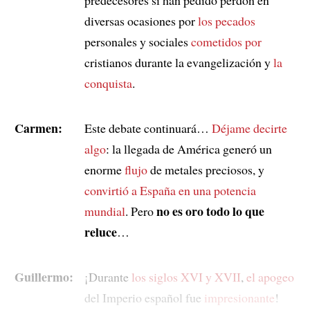
diversas ocasiones por
los pecados
personales y sociales
cometidos por
cristianos durante la evangelización y
la
conquista
.
Carmen:
Este debate continuará…
Déjame decirte
algo
: la llegada de América generó un
enorme
flujo
de metales preciosos, y
convirtió a España en una potencia
no es oro todo lo que
mundial
. Pero
reluce
…
Guillermo:
¡Durante
los siglos XVI y XVII
,
el apogeo
del Imperio español fue
impresionante
!