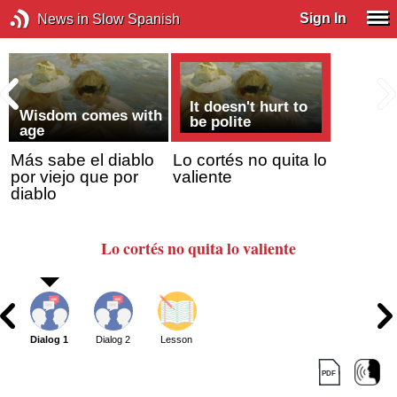
Sign In
News in Slow Spanish
It doesn't hurt to
Wisdom comes with
be polite
age
Más sabe el diablo
Lo cortés no quita lo
por viejo que por
valiente
diablo
Lo cortés
no quita
lo valiente
Dialog 1
Dialog 2
Lesson