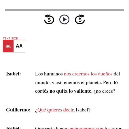
TEXT SIZE
aa
AA
Isabel:
Los humanos
nos creemos los dueños
del
lo
mundo, y así tenemos el planeta. Pero
cortés no quita lo valiente
, ¿no crees?
Guillermo:
¿
Qué quieres decir
, Isabel?
Isabel:
Que sería bueno
entendernos con
los otros