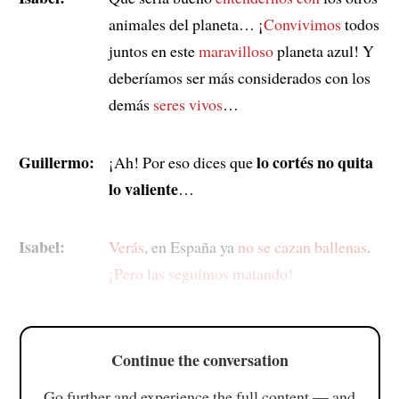
animales del planeta… ¡
Convivimos
todos
juntos en este
maravilloso
planeta azul! Y
deberíamos ser más considerados con los
demás
seres vivos
…
Guillermo:
lo cortés no quita
¡Ah! Por eso dices que
lo valiente
…
Isabel:
Verás
, en España ya
no se cazan ballenas
.
¡Pero las seguimos matando!
Continue the conversation
Go further and experience the full content — and