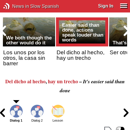
Sign In
News in Slow Spanish
Easier said than
done, actions
speak louder than
We both though the
words
other would do it
That's 
Los unos por los
Del dicho al hecho,
Ser otro
otros, la casa sin
hay un trecho
barrer
Del dicho al hecho
,
hay un trecho
–
It's easier said than
done
Dialog 1
Dialog 2
Lesson