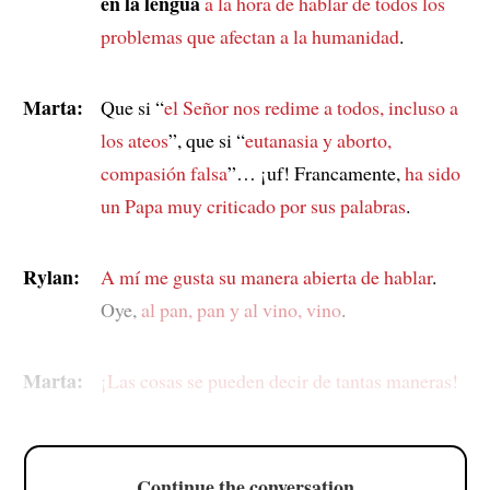
en la lengua
a la hora de hablar de
todos los
problemas que afectan a la humanidad
.
Marta:
Que si “
el Señor nos redime a todos, incluso a
los ateos
”, que si “
eutanasia y aborto,
compasión falsa
”… ¡uf! Francamente,
ha sido
un Papa muy criticado por sus palabras
.
Rylan:
A mí me gusta su manera abierta de hablar
.
Oye,
al pan, pan y al vino, vino
.
Marta:
¡Las cosas se pueden decir de tantas maneras!
Continue the conversation