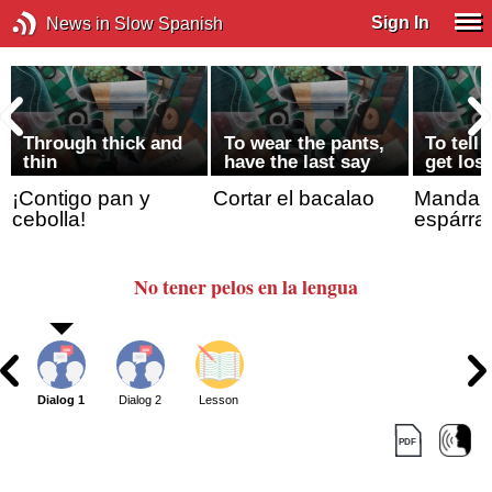
Sign In
News in Slow Spanish
Through thick and
To wear the pants,
To tell
thin
have the last say
get lost
¡Contigo pan y
Cortar el bacalao
Mandar/I
cebolla!
espárra
No tener pelos en la lengua
Dialog 1
Dialog 2
Lesson