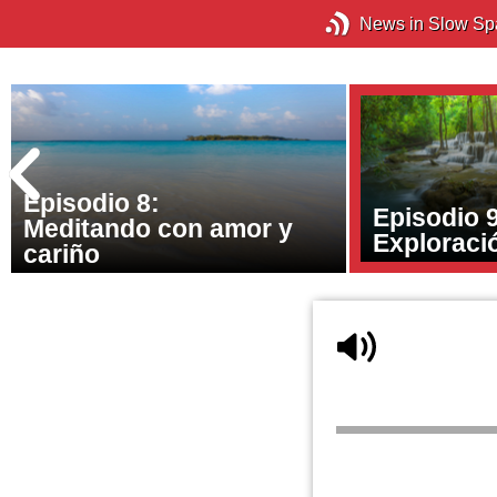
News in Slow Sp
Episodio 8:
Episodio 9
Meditando con amor y
Exploraci
cariño