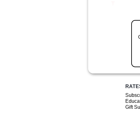
T
RATE
Subscr
Educat
Gift S