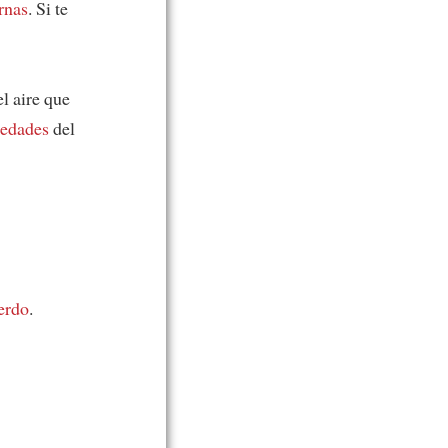
ernas
. Si te
el aire que
piedades
del
ierdo
.