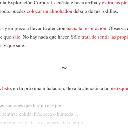
 la Exploración Corporal, acuéstate boca arriba y
estira las pi
ómodo, puedes
colocar un almohadón
debajo de tus rodillas.
os y empieza a llevar tu atención
hacia la respiración
. Observa 
ire que
sale
. No hay nada que hacer. Sólo
trata de sentir las pro
, y que sale...
~
 listo
, en tu próxima inhalación, lleva la atención a tu
pie izqu
sensaciones que hay en ese pie.
sentirse cálida, fría,
seca
o húmeda…
 emociones
ligadas a
esta parte del cuerpo…