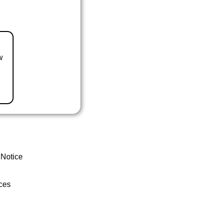
w
 Notice
ces