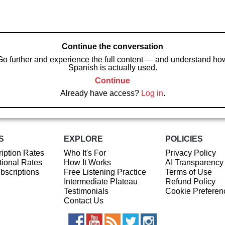
Continue the conversation
Go further and experience the full content — and understand ho
Spanish is actually used.
Continue
Already have access?
Log in
.
S
EXPLORE
POLICIES
iption Rates
Who It's For
Privacy Policy
ional Rates
How It Works
AI Transparency
ubscriptions
Free Listening Practice
Terms of Use
Intermediate Plateau
Refund Policy
Testimonials
Cookie Preferen
Contact Us