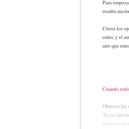
Para empezar
resulta inc
Cierra los oj
entra, y el a
aire que entra
Cuando estés
Observa las 
Tu
piel
puede 
Observa las