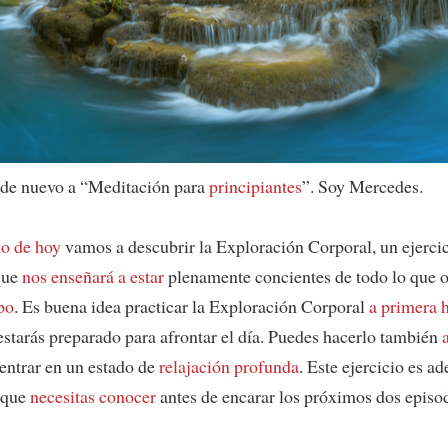
 de nuevo a “Meditación para
principiantes
”. Soy Mercedes.
io de hoy
vamos a descubrir la Exploración Corporal, un ejerci
que
nos enseñará a estar
plenamente concientes de todo lo que 
po
. Es buena idea practicar la Exploración Corporal
a primera h
 estarás preparado para afrontar el día. Puedes hacerlo también
 entrar en un estado de
relajación profunda
. Este ejercicio es a
s que
necesitas conocer
antes de encarar los próximos dos episod