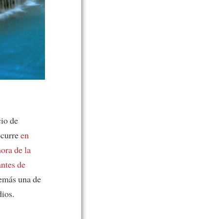
cio de
ocurre
en
ora de la
antes de
demás una de
ios.