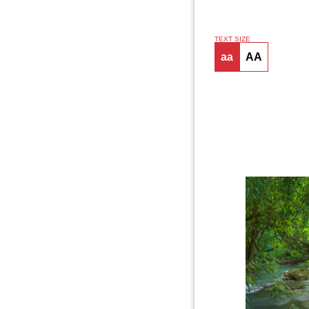
TEXT SIZE
aa
AA