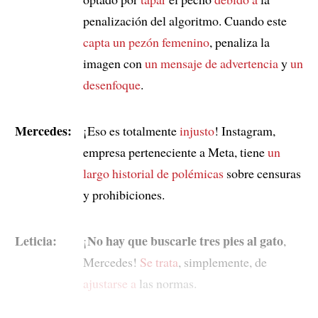
penalización del algoritmo. Cuando este
capta
un pezón femenino
, penaliza la
imagen con
un mensaje de advertencia
y
un
desenfoque
.
Mercedes:
¡Eso es totalmente
injusto
! Instagram,
empresa perteneciente a Meta, tiene
un
largo historial de polémicas
sobre censuras
y prohibiciones.
Leticia:
No hay que buscarle tres pies al gato
¡
,
Mercedes!
Se trata
, simplemente, de
ajustarse a
las normas.