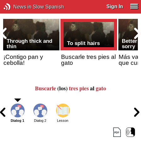
Sign In
News in Slow Spanish
Through thick and
Better 
To split hairs
thin
sorry
¡Contigo pan y
Buscarle tres pies al
Más val
cebolla!
gato
que cur
Buscarle
(los)
tres pies
al
gato
Dialog 1
Dialog 2
Lesson