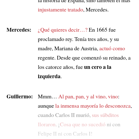
injustamente tratado
, Mercedes.
Mercedes:
¿Qué quieres decir…?
En 1665 fue
proclamado rey. Tenía tres años, y su
madre, Mariana de Austria,
actuó como
regente. Desde que comenzó su reinado, a
un cero a la
los catorce años, fue
izquierda
.
Guillermo:
Mmm…
Al pan, pan, y al vino, vino
:
aunque
la inmensa mayoría lo desconozca
,
cuando Carlos II murió,
sus súbditos
lloraron
. ¡
Cosa que no sucedió
ni con
Felipe II ni con Carlos I!