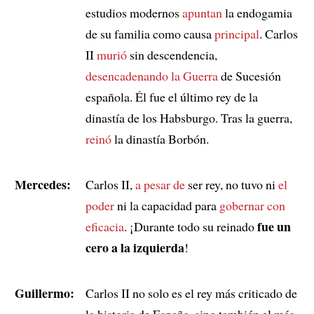
estudios modernos
apuntan
la endogamia
de su familia como causa
principal
. Carlos
II
murió
sin descendencia,
desencadenando la Guerra
de Sucesión
española. Él fue el último rey de la
dinastía de los Habsburgo. Tras la guerra,
reinó
la dinastía Borbón.
Mercedes:
Carlos II,
a pesar de
ser rey, no tuvo ni
el
poder
ni la capacidad para
gobernar con
fue un
eficacia
. ¡Durante todo su reinado
cero a la izquierda
!
Guillermo:
Carlos II no solo es el rey más criticado de
la historia de España, sino también el más