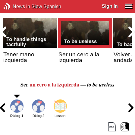
Sign In
News in Slow Spanish
To handle things
To be useless
tactfully
To back
Tener mano
Ser un cero a la
Volver a
izquierda
izquierda
andada
Ser
un cero
a la izquierda
—
to be useless
Dialog 1
Dialog 2
Lesson