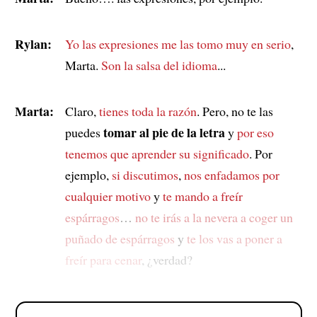
Rylan:
Yo las expresiones me las tomo muy en serio
,
Marta.
Son la salsa del idioma
...
Marta:
Claro,
tienes toda la razón
. Pero, no te las
tomar al pie de la letra
puedes
y
por eso
tenemos que aprender su significado
. Por
ejemplo,
si discutimos
,
nos enfadamos por
cualquier motivo
y
te mando a freír
espárragos
…
no te irás a la nevera
a coger un
puñado de espárragos
y
te los vas a poner a
freír para cenar
, ¿verdad?