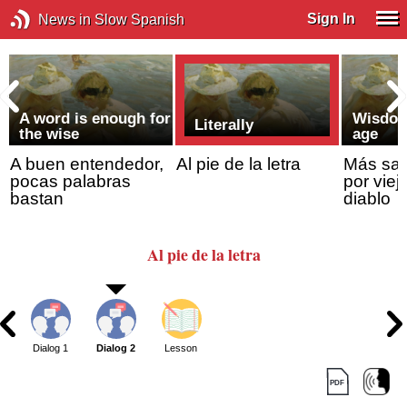
Sign In
News in Slow Spanish
A word is enough for
Wisdom
Literally
the wise
age
A buen entendedor,
Al pie de la letra
Más sab
pocas palabras
por viej
bastan
diablo
Al pie de la letra
Dialog 1
Dialog 2
Lesson