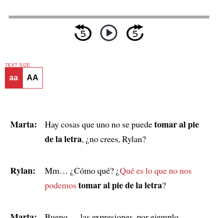
TEXT SIZE
aa
AA
Marta:
tomar al pie
Hay cosas que uno no se puede
de la letra
, ¿no crees, Rylan?
Rylan:
Mm… ¿Cómo qué? ¿
Qué es lo que no nos
tomar al pie de la letra
podemos
?
Marta:
Bueno…. las expresiones, por ejemplo.