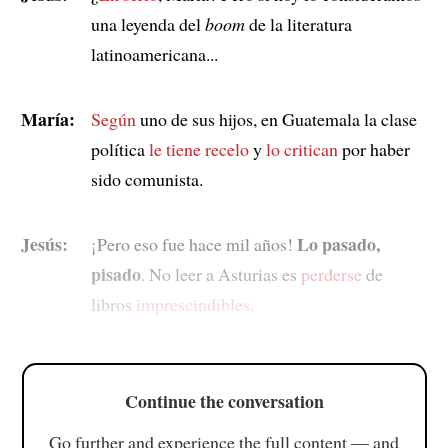
una leyenda del
boom
de la literatura
latinoamericana...
María:
Según
uno de sus hijos, en Guatemala la clase
política
le tiene recelo
y
lo critican
por haber
sido comunista.
Jesús:
Lo pasado,
¡Pero eso fue hace mil años!
pisado
. No leer a Asturias es
perderse
de
libros
imprescindibles
.
Continue the conversation
Go further and experience the full content — and