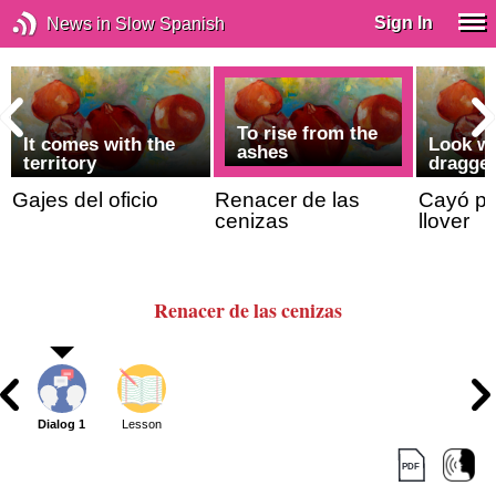
Sign In
News in Slow Spanish
To rise from the
It comes with the
Look wh
ashes
territory
dragged
Gajes del oficio
Renacer de las
Cayó pi
cenizas
llover
Renacer de las cenizas
Dialog 1
Lesson