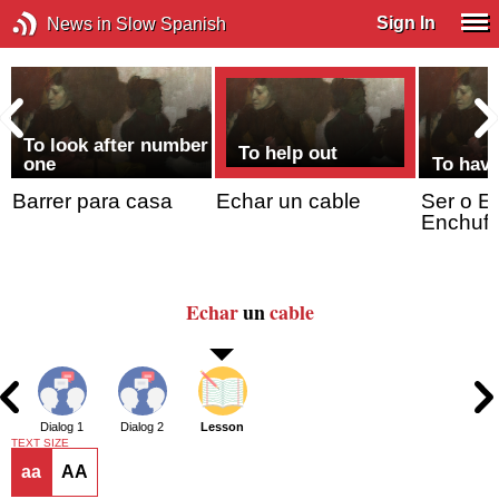
Sign In
News in Slow Spanish
To look after number
To help out
one
To have
Barrer para casa
Echar un cable
Ser o Es
Enchuf
Echar
un
cable
Dialog 1
Dialog 2
Lesson
TEXT SIZE
aa
AA