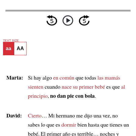
TEXT SIZE
aa
AA
Marta:
Si hay algo
en común
que todas
las mamás
sienten
cuando
nace su primer bebé
es que
al
no dan pie con bola
principio
,
.
David:
Cierto
… Mi hermano me dijo una vez, no
sabes lo que es
dormir
bien hasta que tienes un
bebé. El primer año es terrible… noches y