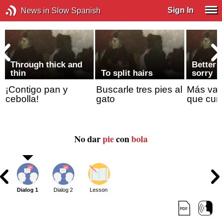
Sign In
News in Slow Spanish
Through thick and
Better 
thin
To split hairs
sorry
¡Contigo pan y
Buscarle tres pies al
Más val
cebolla!
gato
que cur
No dar
pie
con
bola
Dialog 1
Dialog 2
Lesson