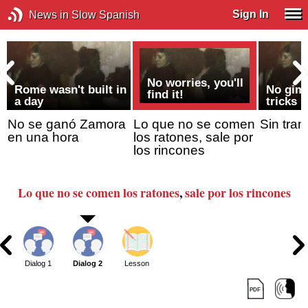
Sign In
News in Slow Spanish
No worries, you'll
Rome wasn't built in
No gim
find it!
a day
tricks
No se ganó Zamora
Lo que no se comen
Sin tram
en una hora
los ratones, sale por
los rincones
Lo que no se comen los ratones
,
sale por los rincones
Dialog 1
Dialog 2
Lesson