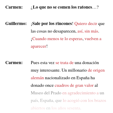
Carmen:
Lo que no se comen los ratones
¿
…?
Guillermo:
Sale por los rincones
¡
!
Quiero decir
que
las cosas no desaparecen,
así, sin más
.
¡
Cuando menos te lo esperas
,
vuelven a
aparecer
!
Carmen:
Pues esta vez
se trata de
una donación
muy interesante. Un millonario
de origen
alemán
nacionalizado en España ha
donado once
cuadros de gran valor
al
Museo del Prado
en agradecimiento a
un
país, España, que
lo acogió con los brazos
abiertos
en
los años sesenta
.