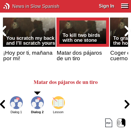
Sign In
News in Slow Spanish
To kill two birds
You scratch my back
To grab
with one stone
and I'll scratch yours
the hor
¡Hoy por ti, mañana
Matar dos pájaros
Coger el
por mi!
de un tiro
cuernos
Matar dos pájaros
de un tiro
Dialog 1
Dialog 2
Lesson