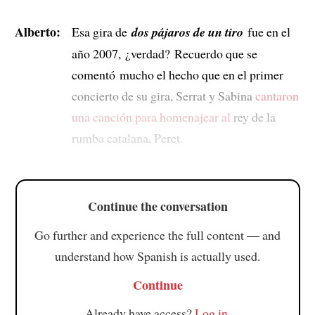
Alberto:
Esa gira de
dos pájaros de un tiro
fue en el
año 2007, ¿verdad? Recuerdo que se
comentó mucho el hecho que en el primer
concierto de su gira, Serrat y Sabina
cantaron
una canción
para homenajear al
rey de la
rumba catalana, Peret.
Continue the conversation
Go further and experience the full content — and
understand how Spanish is actually used.
Continue
Already have access?
Log in
.