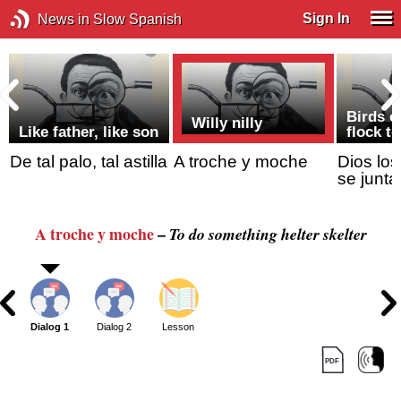
Sign In
News in Slow Spanish
Birds o
Willy nilly
Like father, like son
flock t
De tal palo, tal astilla
A troche y moche
Dios los 
se junta
A troche y moche
–
To do something helter skelter
Dialog 1
Dialog 2
Lesson