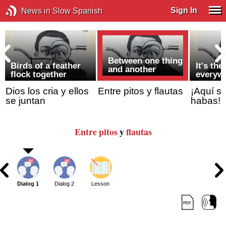
Sign In
News in Slow Spanish
Between one thing
Birds of a feather
It's th
and another
flock together
everyw
Dios los cria y ellos
Entre pitos y flautas
¡Aquí s
se juntan
habas!
Entre pitos
y
flautas
Dialog 1
Dialog 2
Lesson