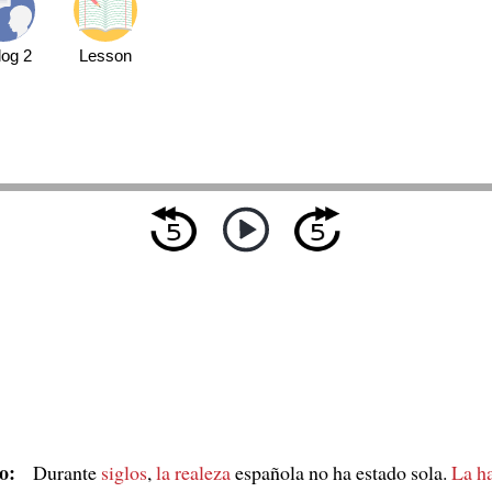
log 2
Lesson
o:
Durante
siglos
,
la realeza
española no ha estado sola.
La h