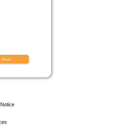
Next
 Notice
ces