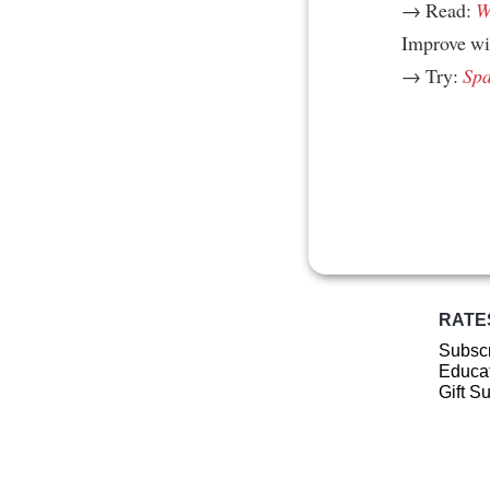
→ Read:
W
Improve w
→ Try:
Spa
RATE
Subscr
Educat
Gift S