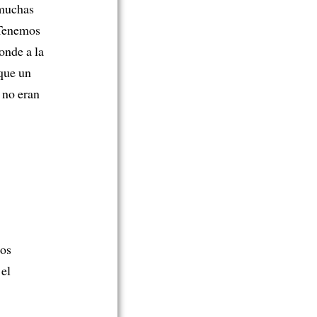
muchas
 Tenemos
onde a la
que un
 no eran
los
 el