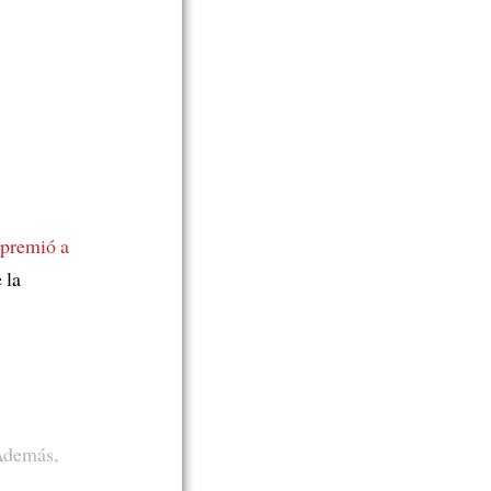
premió a
 la
Además,