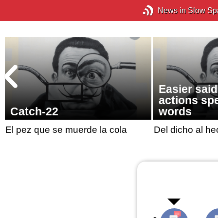
News in Slow Sp
Easier said
actions sp
Catch-22
words
El pez que se muerde la cola
Del dicho al he