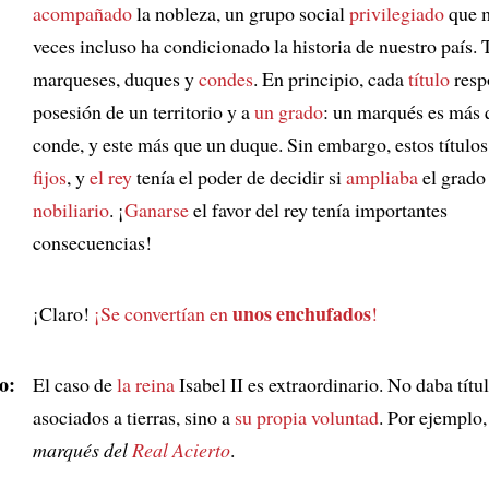
acompañado
la nobleza, un grupo social
privilegiado
que 
veces incluso ha condicionado la historia de nuestro país.
marqueses, duques y
condes
. En principio, cada
título
resp
posesión de un territorio y a
un grado
: un marqués es más 
conde, y este más que un duque. Sin embargo, estos títulos
fijos
, y
el rey
tenía el poder de decidir si
ampliaba
el grado
nobiliario
. ¡
Ganarse
el favor del rey tenía importantes
consecuencias!
unos enchufados
¡Claro!
¡Se convertían en
!
o:
El caso de
la reina
Isabel II es extraordinario. No daba títu
asociados a tierras, sino a
su propia voluntad
. Por ejemplo,
marqués del
Real Acierto
.