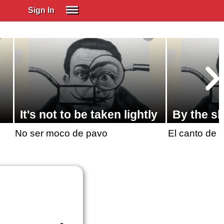
Sign In
SIGN IN
Spanish (Spain)
Spanish (Latino)
SUBSCRIBE
EDUCATIONAL LICENSES
It's not to be taken lightly
By the sk
GIFT CARDS
No ser moco de pavo
El canto de 
OTHER LANGUAGES
ABOUT US
ADJUST COLORS