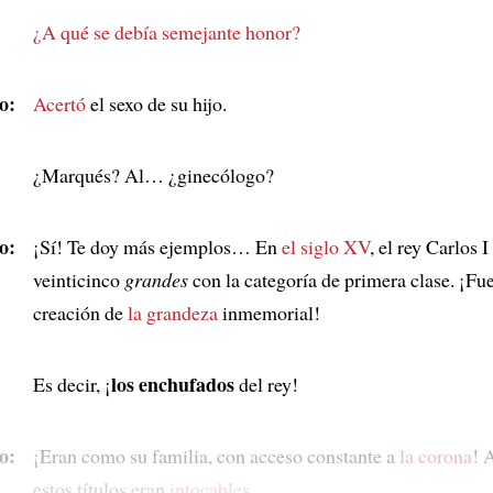
¿A qué se debía semejante honor?
o:
Acertó
el sexo de su hijo.
¿Marqués? Al… ¿ginecólogo?
o:
¡Sí! Te doy más ejemplos… En
el siglo XV
, el rey Carlos I
veinticinco
grandes
con la categoría de primera clase. ¡Fue
creación de
la grandeza
inmemorial!
los enchufados
Es decir, ¡
del rey!
o:
¡Eran como su familia, con acceso constante a
la corona
! 
estos títulos eran
intocables
.