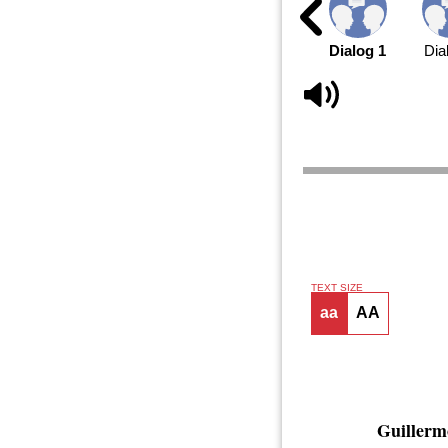
Dialog 1
Dia
TEXT SIZE
aa
AA
Guillerm