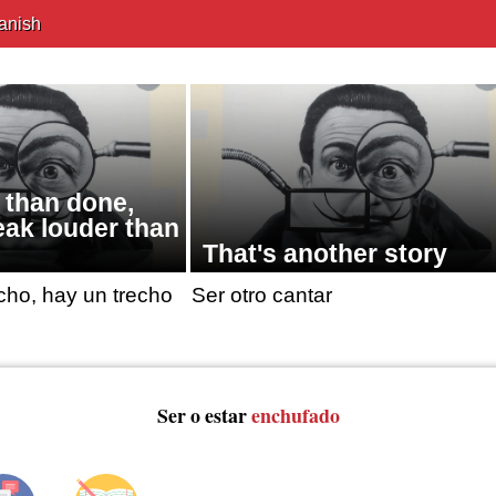
anish
 than done,
eak louder than
That's another story
cho, hay un trecho
Ser otro cantar
Ser o estar
enchufado