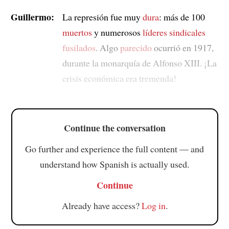
Guillermo:
La represión fue muy
dura
: más de 100
muertos
y numerosos
líderes sindicales
fusilados
. Algo
parecido
ocurrió en 1917,
durante la monarquía de Alfonso XIII. ¡La
crisis económica era tremenda!
Continue the conversation
Go further and experience the full content — and
understand how Spanish is actually used.
Continue
Already have access?
Log in
.