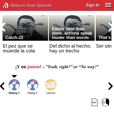
Sign In
News in Slow Spanish
Easier said than
done, actions speak
Catch-22
louder than words
That's 
El pez que se
Del dicho al hecho,
Ser otro
muerde la cola
hay un trecho
¡Y un
jamón
! –
”Yeah, right!” or “No way!”
Dialog 1
Dialog 2
Lesson