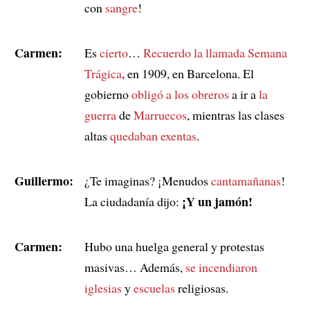
con
sangre
!
Carmen:
Es
cierto
…
Recuerdo la llamada Semana
Trágica
, en 1909, en Barcelona. El
gobierno
obligó a los obreros
a ir a
la
guerra
de
Marruecos
, mientras las clases
altas
quedaban exentas
.
Guillermo:
¿Te imaginas? ¡Menudos
cantamañanas
!
¡Y un jamón!
La ciudadanía dijo:
Carmen:
Hubo una huelga general y protestas
masivas… Además,
se incendiaron
iglesias
y
escuelas
religiosas.