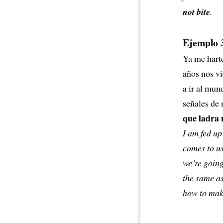
not bite
.
Ejemplo 
Ya me harté
años nos v
a ir al mun
señales de 
que ladra
I am fed up
comes to us
we’re going
the same as
how to mak