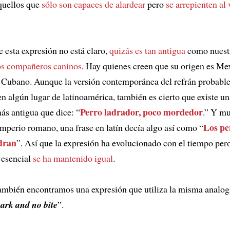
quellos que
sólo son capaces de alardear
pero
se arrepienten al 
e esta expresión no está claro,
quizás es tan antigua
como nuestr
os compañeros caninos
. Hay quienes creen que su origen es Me
n Cubano. Aunque la versión contemporánea del refrán probabl
en algún lugar de latinoamérica, también es cierto que existe un
Perro ladrador, poco mordedor
ás antigua que dice: “
.” Y m
Los pe
imperio romano, una frase en latín decía algo así como “
adran
”. Así que la expresión ha evolucionado con el tiempo per
 esencial
se ha mantenido igual
.
ambién encontramos una expresión que utiliza la misma analogí
bark and no bite
”.