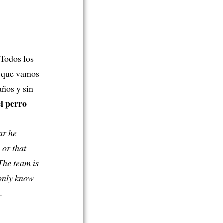
 Todos los
o que vamos
años y sin
el perro
ar he
 or that
The team is
 only know
e
.