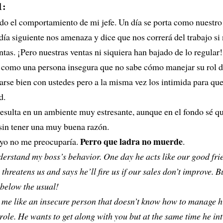
1:
do el comportamiento de mi jefe. Un día se porta como nuestro
día siguiente nos amenaza y dice que nos correrá del trabajo s
ntas. ¡Pero nuestras ventas ni siquiera han bajado de lo regular!
 como una persona insegura que no sabe cómo manejar su rol de
arse bien con ustedes pero a la misma vez los intimida para qu
d.
resulta en un ambiente muy estresante, aunque en el fondo sé q
sin tener una muy buena razón.
Perro que ladra no muerde
 yo no me preocuparía.
.
nderstand my boss’s behavior. One day he acts like our good fri
 threatens us and says he’ll fire us if our sales don’t improve. B
 below the usual!
 me like an insecure person that doesn’t know how to manage h
role. He wants to get along with you but at the same time he in