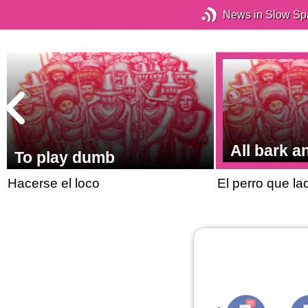
News in Slow Sp
All bark a
To play dumb
Hacerse el loco
El perro que l