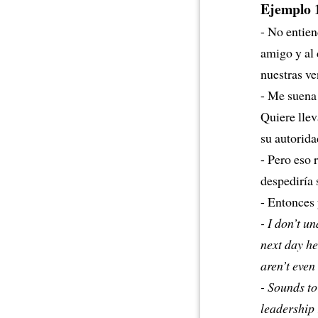
Ejemplo 
- No entien
amigo y al 
nuestras ve
- Me suena
Quiere llev
su autorida
- Pero eso 
despediría 
- Entonces
- I don’t u
next day he
aren’t even
- Sounds to
leadership 