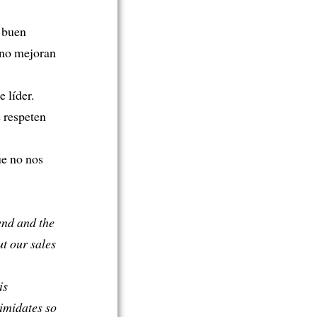
 buen
i no mejoran
 líder.
e respeten
ue no nos
end and the
ut our sales
is
timidates so