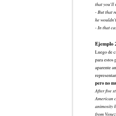
that you’ll 
- But that 
he wouldn’t
- In that c
Ejemplo 
Luego de ci
para estos 
aparente an
representa
pero no m
After five 
American co
animosity b
from Venez