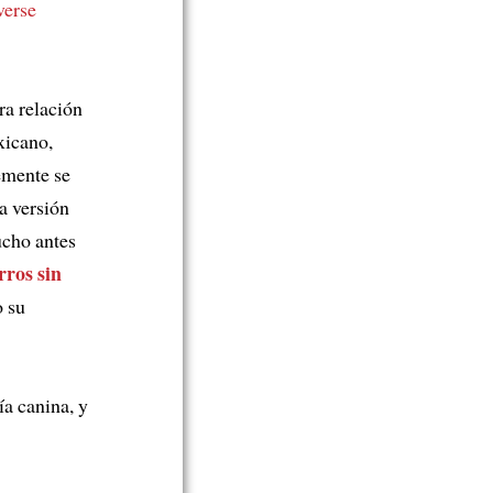
verse
a relación
xicano,
emente se
a versión
ucho antes
rros sin
o su
a canina, y