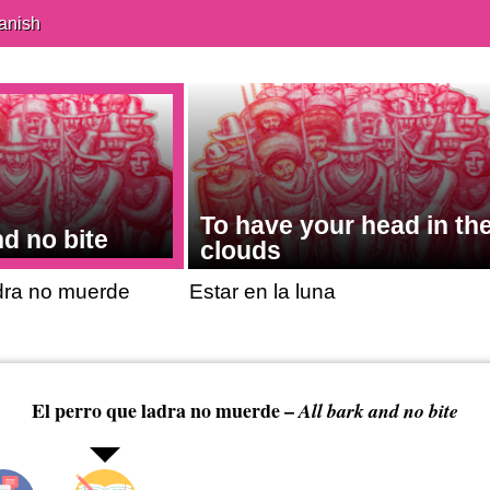
anish
To have your head in th
nd no bite
clouds
adra no muerde
Estar en la luna
El perro que ladra no muerde –
All bark and no bite