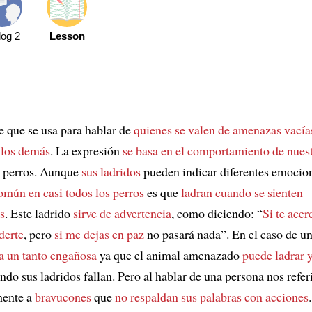
log 2
Lesson
e que se usa para hablar de
quienes se valen de amenazas vacía
 los demás
. La expresión
se basa en el comportamiento de nuest
s perros. Aunque
sus ladridos
pueden indicar diferentes emocio
mún en casi todos los perros
es que
ladran cuando se sienten
s
. Este ladrido
sirve de advertencia
, como diciendo: “
Si te acer
derte
, pero
si me dejas en paz
no pasará nada”. En el caso de un 
ta un tanto engañosa
ya que el animal amenazado
puede ladrar 
do sus ladridos fallan. Pero al hablar de una persona nos refe
mente a
bravucones
que
no respaldan sus palabras con acciones