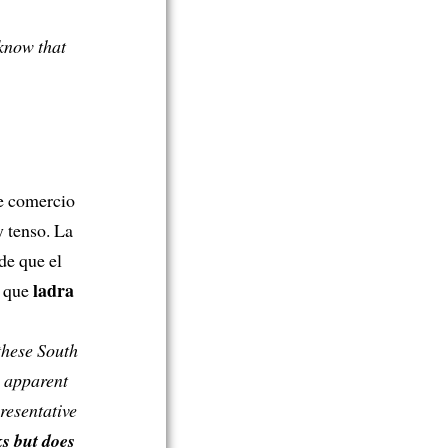
 know that
re comercio
y tenso. La
de que el
ladra
n que
 these South
e apparent
resentative
s but does