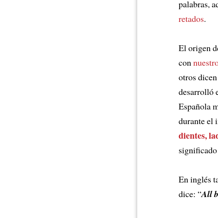
palabras, a
retados
.
El origen d
con
nuestr
otros dice
desarrolló 
Española m
durante el 
dientes, l
significado
En inglés t
dice: “
All 