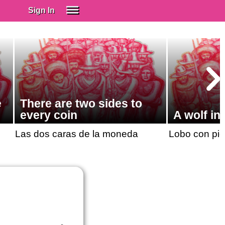
Sign In
SIGN IN
Spanish (Spain)
Spanish (Latino)
SUBSCRIBE
e
There are two sides to
EDUCATIONAL LICENSES
every coin
A wolf in
GIFT CARDS
Las dos caras de la moneda
Lobo con pie
OTHER LANGUAGES
ABOUT US
ADJUST COLORS