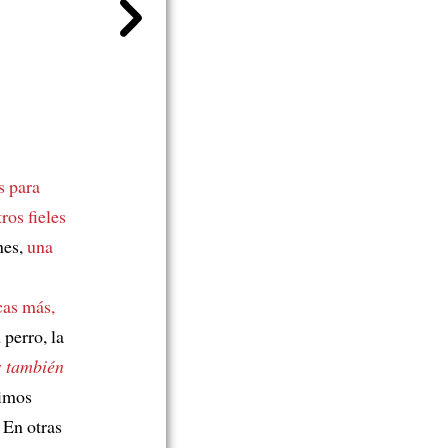
s para
ros fieles
nes,
una
cas más,
perro, la
y
también
rimos
. En otras