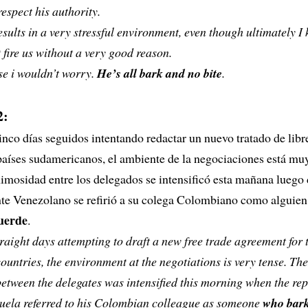
respect his authority.
results in a very stressful environment, even though ultimately I
 fire us without a very good reason.
ase i wouldn’t worry.
He’s all bark and no bite
.
2:
nco días seguidos intentando redactar un nuevo tratado de lib
países sudamericanos, el ambiente de la negociaciones está mu
imosidad entre los delegados se intensificó esta mañana luego 
nte Venezolano se refirió a su colega Colombiano como alguie
uerde
.
straight days attempting to draft a new free trade agreement for
untries, the environment at the negotiations is very tense. Th
etween the delegates was intensified this morning when the rep
uela referred to his Colombian colleague as someone
who bark