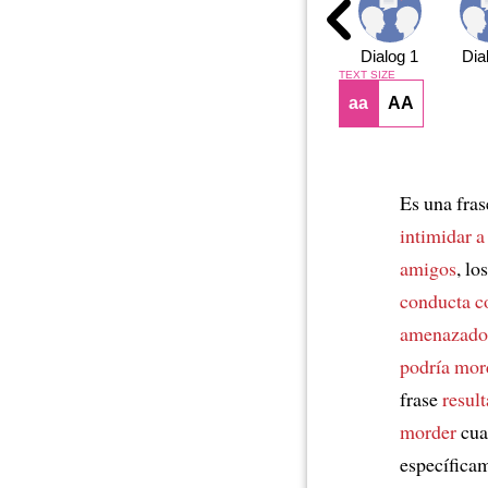
Dialog 1
Dia
TEXT SIZE
aa
AA
Es una fras
intimidar a
amigos
, lo
conducta co
amenazado
podría mor
frase
resul
morder
cuan
específica