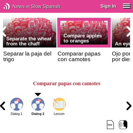
Sign In
News in Slow Spanish
Compare apples
Separate the wheat
to oranges
from the chaff
An eye 
Separar la paja del
Comparar papas
Ojo por 
trigo
con camotes
por dien
Comparar papas con camotes
Dialog 1
Dialog 2
Lesson