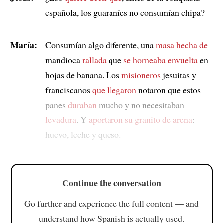
española, los guaraníes no consumían chipa?
María:
Consumían algo diferente, una
masa hecha de
mandioca
rallada
que
se horneaba envuelta
en
hojas de banana. Los
misioneros
jesuitas y
franciscanos
que llegaron
notaron que estos
panes
duraban
mucho y no necesitaban
levadura
. Y
aportaron su granito de arena
:
huevo, leche y queso.
Continue the conversation
Go further and experience the full content — and
understand how Spanish is actually used.