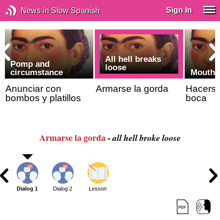
Sign In
News in Slow Spanish
All hell breaks
Pomp and
loose
circumstance
Mouthw
Anunciar con
Armarse la gorda
Hacerse
bombos y platillos
boca
Armarse la gorda
-
all hell broke loose
Dialog 1
Dialog 2
Lesson