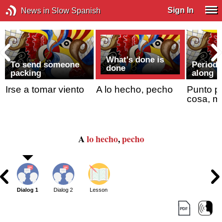
Sign In
News in Slow Spanish
What's done is
To send someone
Period,
done
packing
along
Irse a tomar viento
A lo hecho, pecho
Punto pe
cosa, m
A
lo hecho
,
pecho
Dialog 1
Dialog 2
Lesson