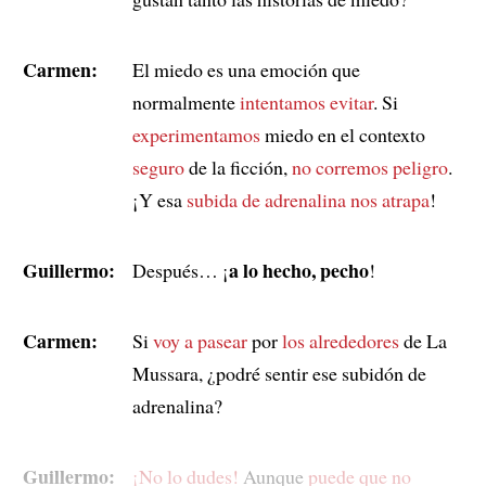
Carmen:
El miedo es una emoción que
normalmente
intentamos evitar
. Si
experimentamos
miedo en el contexto
seguro
de la ficción,
no corremos peligro
.
¡Y esa
subida de adrenalina
nos atrapa
!
Guillermo:
a lo hecho, pecho
Después… ¡
!
Carmen:
Si
voy a pasear
por
los alrededores
de La
Mussara, ¿podré sentir ese subidón de
adrenalina?
Guillermo:
¡No lo dudes!
Aunque
puede que no