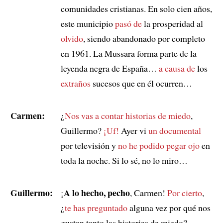
comunidades cristianas. En solo cien años,
este municipio
pasó de
la prosperidad al
olvido
, siendo abandonado por completo
en 1961. La Mussara forma parte de la
leyenda negra de España…
a causa de
los
extraños
sucesos que en él ocurren…
Carmen:
¿
Nos vas a contar historias de miedo
,
Guillermo?
¡Uf!
Ayer vi
un documental
por televisión y
no he podido pegar ojo
en
toda la noche. Si lo sé, no lo miro…
Guillermo:
A lo hecho, pecho
¡
, Carmen!
Por cierto
,
¿
te has preguntado
alguna vez por qué nos
gustan tanto las historias de miedo?