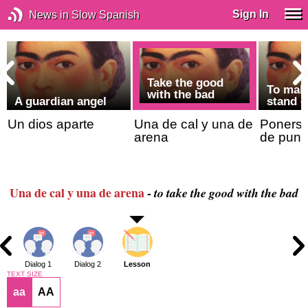
Sign In
News in Slow Spanish
Take the good
To make
with the bad
A guardian angel
stand o
a
Un dios aparte
Una de cal y una de
Ponerse
arena
de punt
Una de cal y una de arena
-
to take the good with the bad
Dialog 1
Dialog 2
Lesson
TEXT SIZE
aa
AA