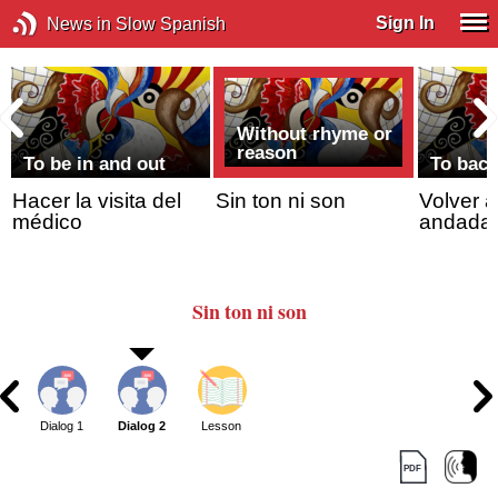
Sign In
News in Slow Spanish
Without rhyme or
reason
To be in and out
To back
Hacer la visita del
Sin ton ni son
Volver a
médico
andada
Sin ton ni son
Dialog 1
Dialog 2
Lesson