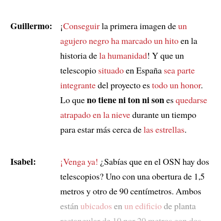
Guillermo:
¡
Conseguir
la primera imagen de
un
agujero negro
ha marcado un hito
en la
historia de
la humanidad
! Y que un
telescopio
situado
en España
sea parte
integrante
del proyecto es
todo un honor
.
no tiene ni ton ni son
Lo que
es
quedarse
atrapado en la nieve
durante un tiempo
para estar más cerca de
las estrellas
.
Isabel:
¡Venga ya!
¿Sabías que en el OSN hay dos
telescopios? Uno con una obertura de 1,5
metros y otro de 90 centímetros. Ambos
están
ubicados
en
un edificio
de planta
rectangular de 10 por 20 metros con dos